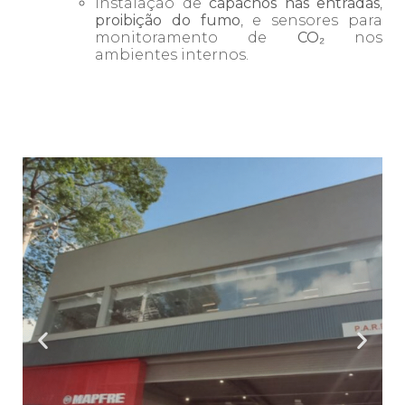
Instalação de
capachos nas entradas
,
proibição do fumo
, e sensores para
monitoramento de
CO₂
nos
ambientes internos.