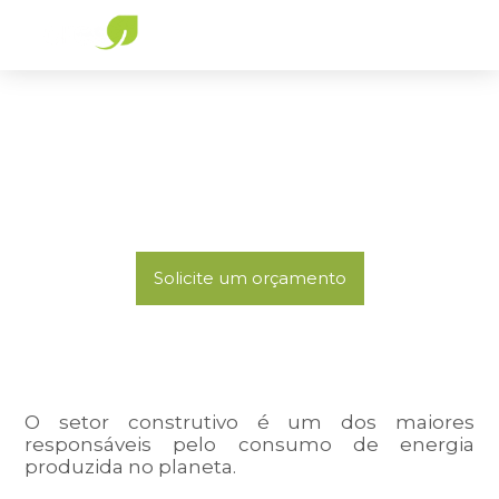
Análise Energética
Fazer mais com menos: torne sua edificação mais
eficiente, reduzindo o investimento inicial e os
custos de operação.
Solicite um orçamento
O setor construtivo é um dos maiores
responsáveis pelo consumo de energia
produzida no planeta.