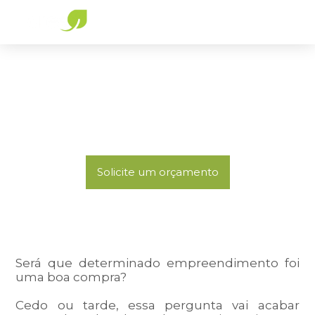
Norma de desempenho – NBR 15.575
Consultoria técnica para adequação aos requisitos
referentes ao Desempenho Térmico e Lumínico da
Norma de Desempenho – NBR 15.575.
Solicite um orçamento
Será que determinado empreendimento foi
uma boa compra?
Cedo ou tarde, essa pergunta vai acabar