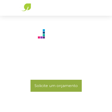
Certificação FITWEL
Ambientes mais saúdáveis
= Pessoas mais produtivas
Solicite um orçamento