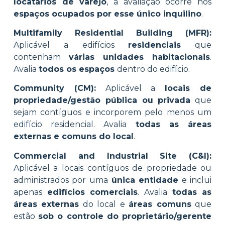
locatários de varejo
, a avaliação ocorre nos
espaços ocupados por esse único inquilino
.
Multifamily Residential Building (MFR):
Aplicável a edifícios
residenciais
que
contenham
várias unidades habitacionais
.
Avalia
todos os espaços
dentro do edifício.
Community (CM):
Aplicável a
locais de
propriedade/gestão pública ou privada
que
sejam contíguos e incorporem pelo menos um
edifício residencial. Avalia
todas as áreas
externas e comuns do local
.
Commercial and Industrial Site (C&I):
Aplicável a locais contíguos de propriedade ou
administrados por uma
única entidade
e inclui
apenas
edifícios comerciais
. Avalia
todas as
áreas externas
do local e
áreas comuns
que
estão
sob o controle do proprietário/gerente