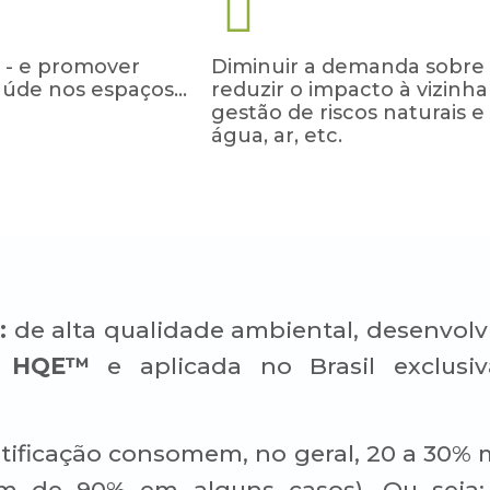
 - e promover
Diminuir a demanda sobre 
aúde nos espaços…
reduzir o impacto à vizinh
gestão de riscos naturais e
água, ar, etc.
:
de alta qualidade ambiental, desenvolv
e HQE™
e aplicada no Brasil exclus
rtificação consomem, no geral, 20 a 30
lém de 90% em alguns casos). Ou seja