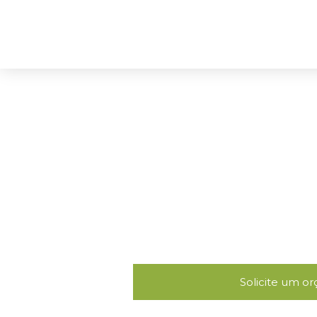
Home
Nossas 
AQUA HQE: um nov
sustentabilidade nas co
A certificação internacional
de edif
empreend
Solicite um o